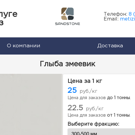
луге
Телефон:
8 
Email:
metiz
з
О компании
Доставка
Глыба змеевик
Цена за 1 кг
25
руб./кг
Цена для заказов
до 1 тонны
.
22.5
руб./кг
Цена для заказов
от 1 тонны
.
Выберите фракцию: